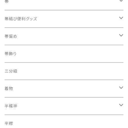
帯
織兵児帯
帯結び便利グッズ
半幅帯
カラー三重紐
帯留め
夏帯
京袋帯
自装用カラー三重紐
古布
帯飾り
レトロ、アンティーク
レーシーちゃん
その他
三分紐
着物
オリジナルキモノ
半襦袢
アンティーク レトロ
二部式長襦袢
半襟