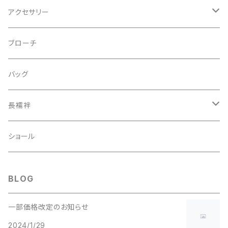
アクセサリー
ピアス
ブローチ
指輪
バッグ
装飾品
長襦袢
二部式
ショール
BLOG
一部価格改定のお知らせ
2024/1/29