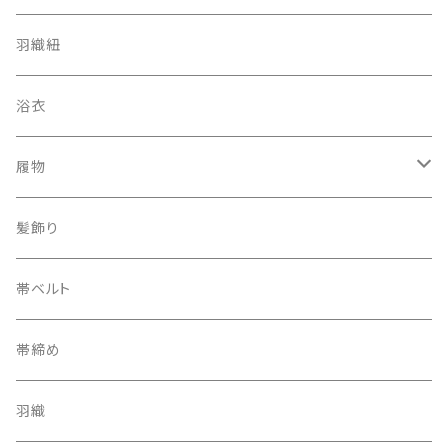
羽織紐
浴衣
履物
下駄
髪飾り
帯ベルト
帯締め
羽織