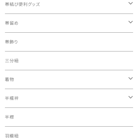
織兵児帯
帯結び便利グッズ
半幅帯
カラー三重紐
帯留め
夏帯
京袋帯
自装用カラー三重紐
古布
帯飾り
レトロ、アンティーク
レーシーちゃん
その他
三分紐
着物
オリジナルキモノ
半襦袢
アンティーク レトロ
二部式長襦袢
半襟
羽織紐