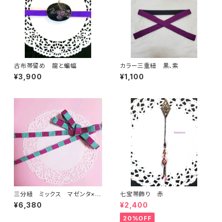
古布帯留め 龍と蝙蝠
カラー三重紐 黒、紫
¥3,900
¥1,100
三分紐 ミックス マゼンタ×水
七宝帯飾り 赤
色
¥6,380
¥2,400
20%OFF