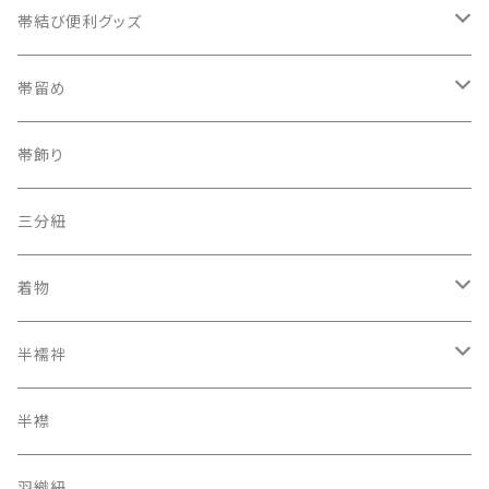
織兵児帯
帯結び便利グッズ
半幅帯
カラー三重紐
帯留め
夏帯
京袋帯
自装用カラー三重紐
古布
帯飾り
レトロ、アンティーク
レーシーちゃん
その他
三分紐
着物
オリジナルキモノ
半襦袢
アンティーク レトロ
二部式長襦袢
半襟
羽織紐