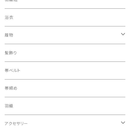
浴衣
履物
下駄
髪飾り
帯ベルト
帯締め
羽織
アクセサリー