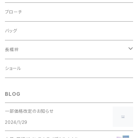
ピアス
ブローチ
指輪
バッグ
装飾品
長襦袢
二部式
ショール
BLOG
一部価格改定のお知らせ
2024/1/29