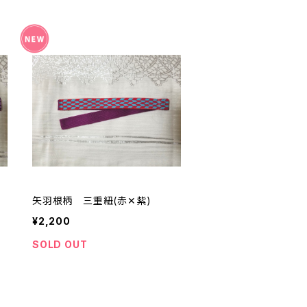
矢羽根柄 三重紐(赤✕紫)
¥2,200
SOLD OUT