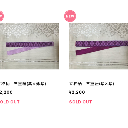
立枠柄 三重紐(紫✕薄紫)
立枠柄 三重紐(紫✕紫)
2,200
¥2,200
OLD OUT
SOLD OUT