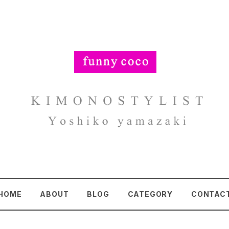
HOME
ABOUT
BLOG
CATEGORY
CONTAC