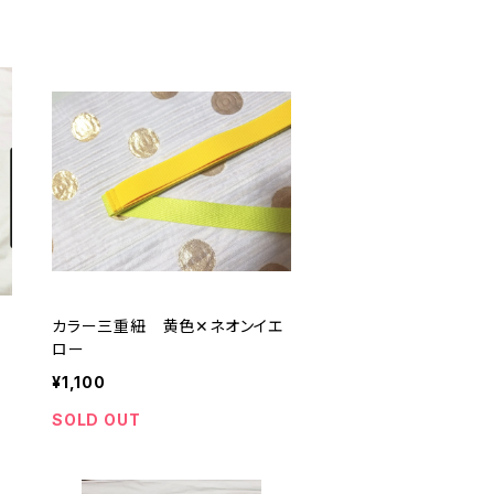
カラー三重紐 黄色✕ネオンイエ
ロー
¥1,100
SOLD OUT