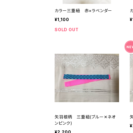
カラー三重紐 赤×ラベンダー
¥1,100
¥
SOLD OUT
矢羽根柄 三重紐(ブルー✕ネオ
ンピンク)
¥
¥2,200