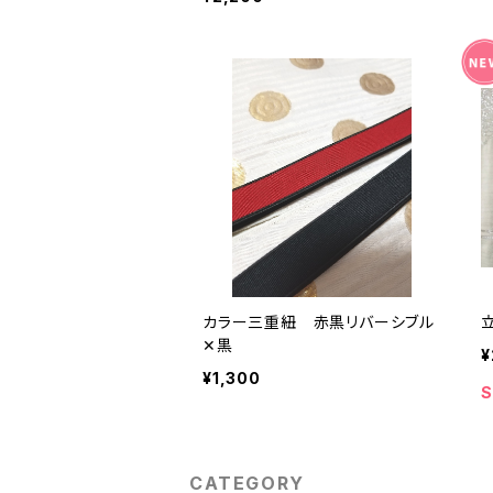
カラー三重紐 赤黒リバーシブル
✕黒
¥
¥1,300
S
CATEGORY