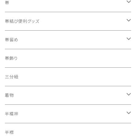
帯
織兵児帯
帯結び便利グッズ
半幅帯
カラー三重紐
帯留め
夏帯
京袋帯
自装用カラー三重紐
古布
帯飾り
レトロ、アンティーク
レーシーちゃん
その他
三分紐
着物
オリジナルキモノ
半襦袢
アンティーク レトロ
二部式長襦袢
半襟