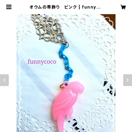
オウムの帯飾り ピンク | funnyco
co ファニーココ