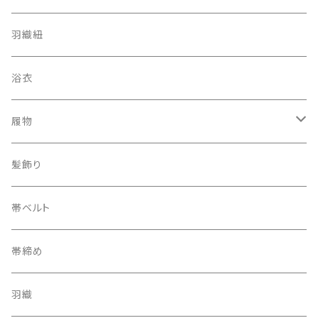
羽織紐
浴衣
履物
下駄
髪飾り
帯ベルト
帯締め
羽織