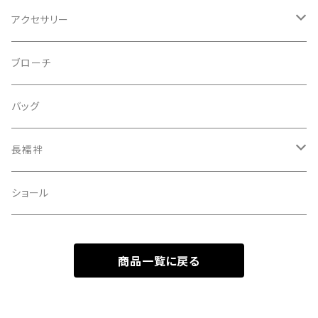
アクセサリー
ピアス
ブローチ
指輪
バッグ
装飾品
長襦袢
二部式
ショール
商品一覧に戻る