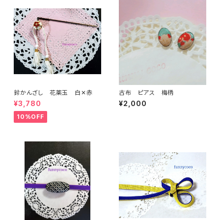
鈴かんざし 花薬玉 白✕赤
古布 ピアス 梅柄
¥3,780
¥2,000
10%OFF