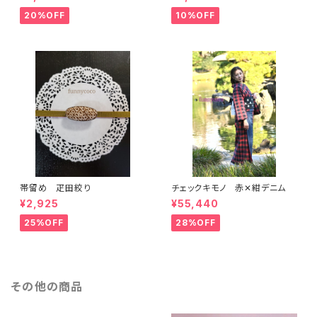
20%OFF
10%OFF
帯留め 疋田絞り
チェックキモノ 赤✕紺デニム
¥2,925
¥55,440
25%OFF
28%OFF
その他の商品