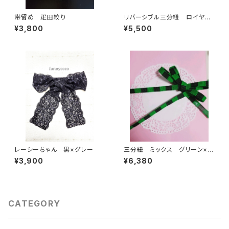
帯留め 疋田絞り
リバーシブル三分紐 ロイヤル
ブルーとイエロー
¥3,800
¥5,500
レーシーちゃん 黒×グレー
三分紐 ミックス グリーン×ブ
ラック
¥3,900
¥6,380
CATEGORY