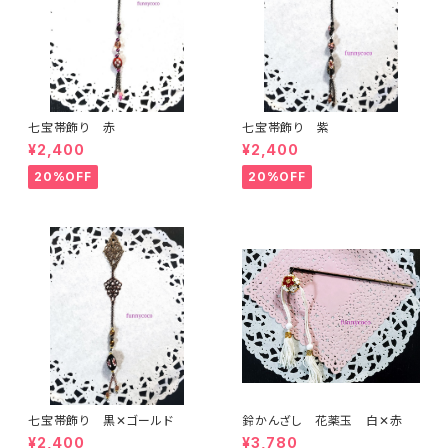
七宝帯飾り 赤
七宝帯飾り 紫
¥2,400
¥2,400
20%OFF
20%OFF
七宝帯飾り 黒✕ゴールド
鈴かんざし 花薬玉 白✕赤
¥2,400
¥3,780