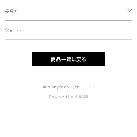
装飾品
長襦袢
二部式
ショール
商品一覧に戻る
© funnycoco ファニーココ
Powered by