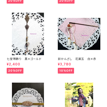
20%OFF
20%OFF
七宝帯飾り 黒✕ゴールド
鈴かんざし 花薬玉 白✕赤
¥2,400
¥3,780
20%OFF
10%OFF