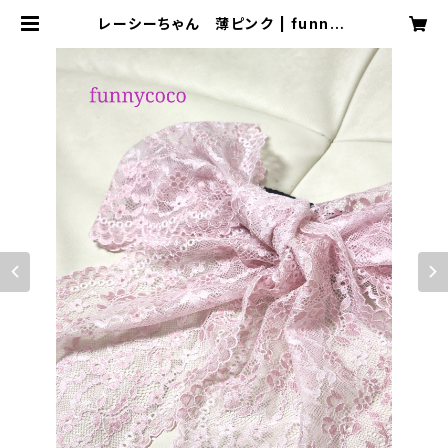
レーシーちゃん 薄ピンク | funnyc
oco ファニーココ