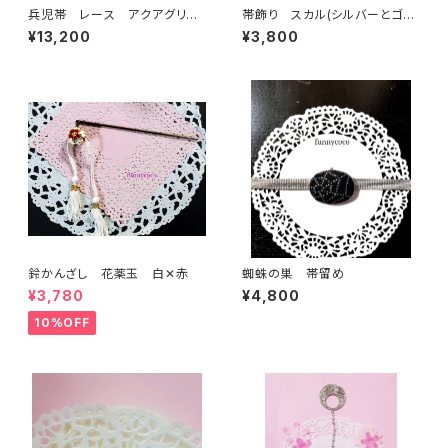
兵児帯 レース アクアグリー
帯飾り スカル(シルバーとゴー
ン(リバーシブル)
ルドのコンビ)
¥13,200
¥3,800
鈴かんざし 花薬玉 白✕赤
蜘蛛の巣 帯留め
¥3,780
¥4,800
10%OFF