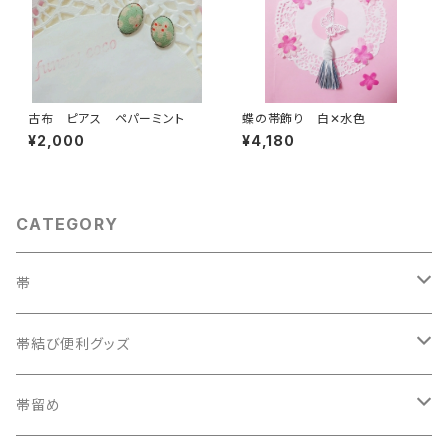
古布 ピアス ペパーミント
蝶の帯飾り 白✕水色
¥2,000
¥4,180
CATEGORY
帯
織兵児帯
帯結び便利グッズ
半幅帯
カラー三重紐
帯留め