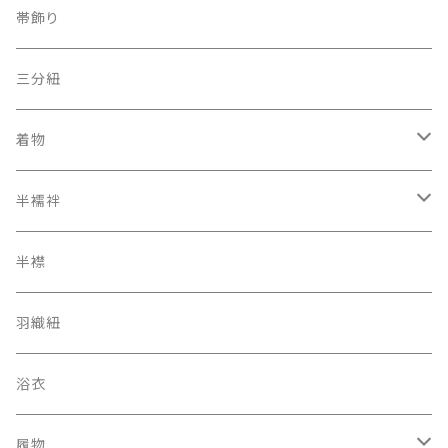
夏帯
京袋帯
自装用カラー三重紐
古布
帯飾り
レトロ、アンティーク
レーシーちゃん
その他
三分紐
着物
オリジナルキモノ
半襦袢
アンティーク レトロ
二部式長襦袢
半襟
羽織紐
浴衣
履物