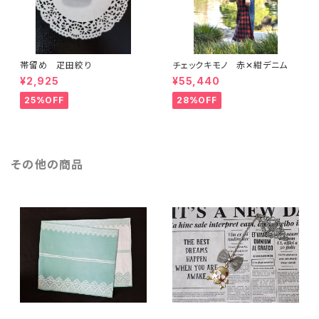
帯留め 疋田絞り
チェックキモノ 赤✕紺デニム
¥2,925
¥55,440
25%OFF
28%OFF
その他の商品