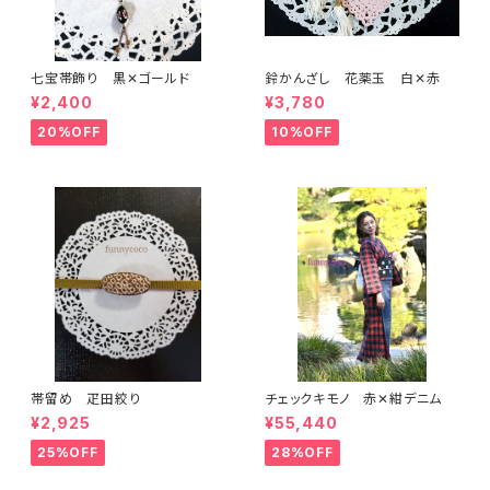
七宝帯飾り 黒✕ゴールド
鈴かんざし 花薬玉 白✕赤
¥2,400
¥3,780
20%OFF
10%OFF
帯留め 疋田絞り
チェックキモノ 赤✕紺デニム
¥2,925
¥55,440
25%OFF
28%OFF