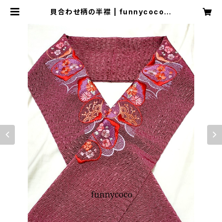
貝合わせ柄の半襟 | funnycoco
ファニーココ