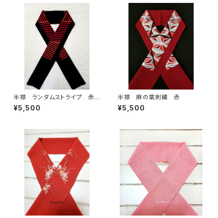
半襟 ランダムストライプ 赤✕
半襟 麻の葉刺繍 赤
黒
¥5,500
¥5,500