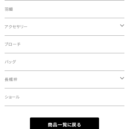
羽織
アクセサリー
ピアス
ブローチ
指輪
バッグ
装飾品
長襦袢
二部式
ショール
商品一覧に戻る