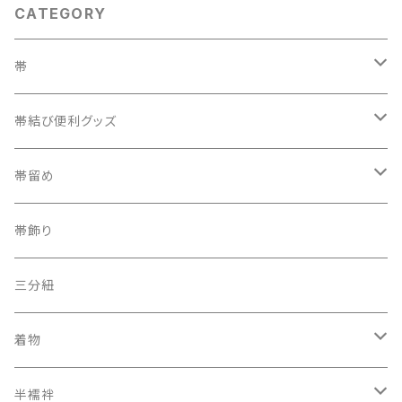
CATEGORY
帯
織兵児帯
帯結び便利グッズ
半幅帯
カラー三重紐
帯留め
夏帯
京袋帯
自装用カラー三重紐
古布
帯飾り
レトロ、アンティーク
レーシーちゃん
その他
三分紐
着物
オリジナルキモノ
半襦袢