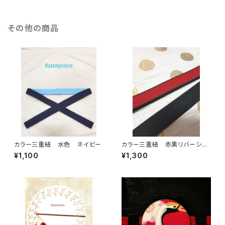
その他の商品
カラー三重紐 水色 ネイビー
カラー三重紐 赤黒リバーシブ
ル✕黒
¥1,100
¥1,300