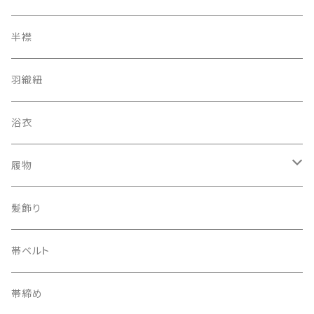
アンティーク レトロ
二部式長襦袢
半襟
羽織紐
浴衣
履物
下駄
髪飾り
帯ベルト
帯締め