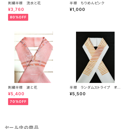
刺繍半襟 流水と花
半襟 ちりめんピンク
¥3,760
¥1,000
80%OFF
刺繍半襟 波と花
半襟 ランダムストライプ オレ
ンジ
¥5,400
¥5,500
70%OFF
セール中の商品