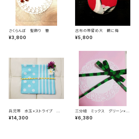
さくらんぼ 髪飾り 簪
古布の帯留め大 鶴に梅
¥3,800
¥5,800
兵児帯 水玉×ストライプ 水
三分紐 ミックス グリーン×ブ
色×クリーム(リバーシブル)
ラック
¥14,300
¥6,380