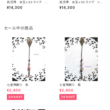
兵児帯 水玉×ストライプ 赤×
兵児帯 水玉×ストライプ ソフ
黒(リバーシブル)
トピンク(リバーシブル)
¥14,300
¥14,300
セール中の商品
七宝帯飾り 赤
七宝帯飾り 紫
¥2,400
¥2,400
20%OFF
20%OFF