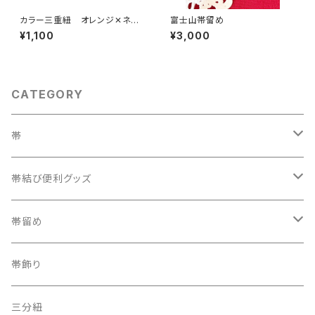
カラー三重紐 オレンジ✕ネオ
富士山帯留め
ンイエロー
¥1,100
¥3,000
CATEGORY
帯
織兵児帯
帯結び便利グッズ
半幅帯
カラー三重紐
帯留め
夏帯
京袋帯
自装用カラー三重紐
古布
帯飾り
レトロ、アンティーク
レーシーちゃん
その他
三分紐