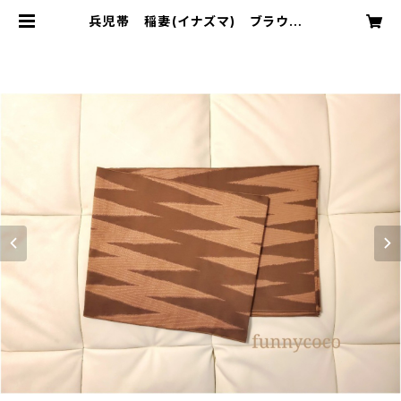
兵児帯 稲妻(イナズマ) ブラウン |
funnycoco ファニーココ