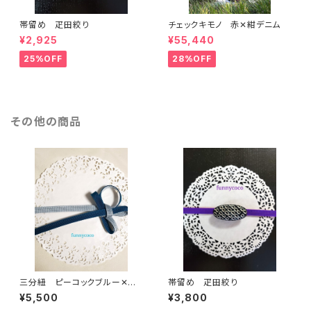
帯留め 疋田絞り
チェックキモノ 赤✕紺デニム
¥2,925
¥55,440
25%OFF
28%OFF
その他の商品
三分紐 ピーコックブルー✕ペ
帯留め 疋田絞り
ールブルー
¥5,500
¥3,800