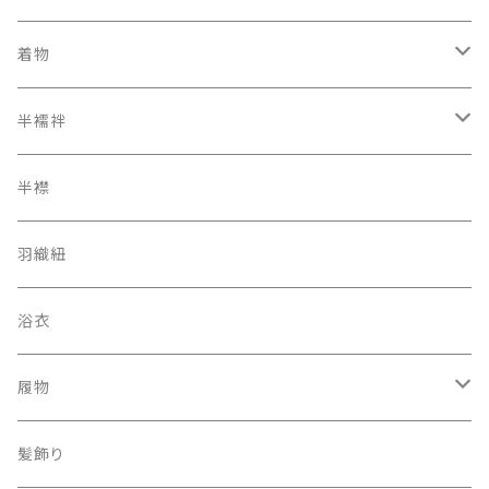
着物
オリジナルキモノ
半襦袢
アンティーク レトロ
二部式長襦袢
半襟
羽織紐
浴衣
履物
下駄
髪飾り