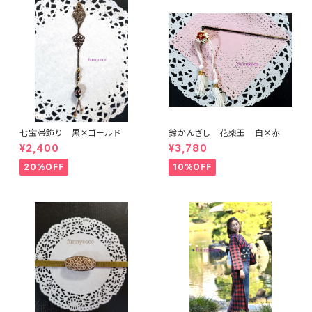
七宝帯飾り 黒✕ゴールド
鈴かんざし 花薬玉 白✕赤
¥2,400
¥3,780
20%OFF
10%OFF