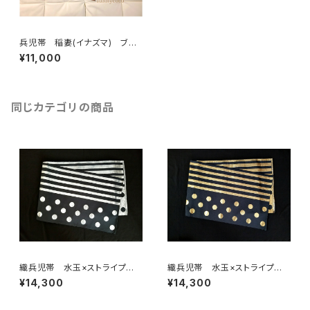
兵児帯 稲妻(イナズマ) ブラ
ウン
¥11,000
同じカテゴリの商品
織兵児帯 水玉×ストライプ
織兵児帯 水玉×ストライプ
黒×シルバー(リバーシブル)
黒×ゴールド(リバーシブル)
¥14,300
¥14,300