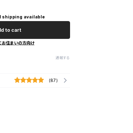
l shipping available
d to cart
にお住まいの方向け
通報する
(87)