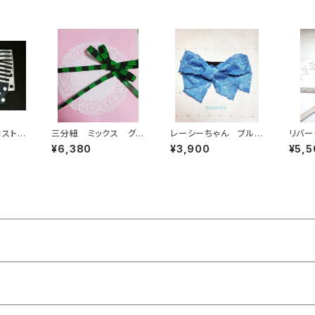
ストラ
三分紐 ミックス グリ
レーシーちゃん ブル
リバ
ー(リ
ーン×ブラック
ー
白×シ
¥6,380
¥3,900
¥5,5