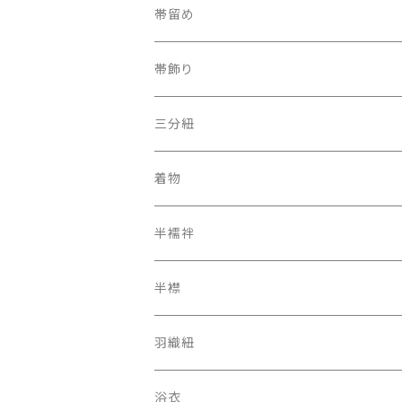
半幅帯
カラー三重紐
帯留め
夏帯
京袋帯
自装用カラー三重紐
古布
帯飾り
レトロ、アンティーク
レーシーちゃん
その他
三分紐
着物
オリジナルキモノ
半襦袢
アンティーク レトロ
二部式長襦袢
半襟
羽織紐
浴衣