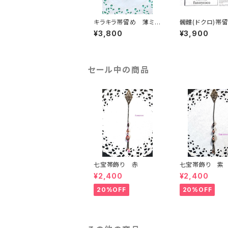
キラキラ帯留め 薄ミド
髑髏(ドクロ)帯
リ
¥3,800
¥3,900
セール中の商品
七宝帯飾り 赤
七宝帯飾り 紫
¥2,400
¥2,400
20%OFF
20%OFF