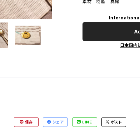
素材 樹脂 真鍮
Internationa
Ad
日本国内
保存
シェア
LINE
ポスト