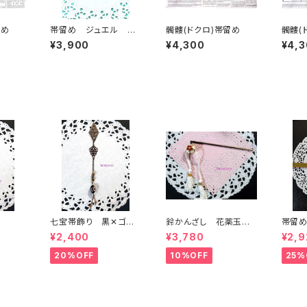
留め
帯留め ジュエル 薄
髑髏(ドクロ)帯留め
髑髏(
ミドリ
¥3,900
¥4,300
¥4,
七宝帯飾り 黒✕ゴー
鈴かんざし 花薬玉
帯留
ルド
白✕赤
¥2,400
¥3,780
¥2,9
20%OFF
10%OFF
25%