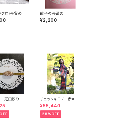
ドクロ)帯留め
餃子の帯留め
300
¥2,200
め 疋田絞り
チェックキモノ 赤✕紺
デニム
25
¥55,440
OFF
28%OFF