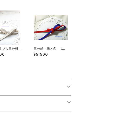
ーシブル三分紐
三分紐 赤✕紫 リバ
ルバー
ーシブル
00
¥5,500