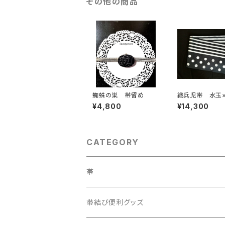
その他の商品
蜘蛛の巣 帯留め
織兵児帯 水玉×
イプ 黒×シルバ
¥4,800
¥14,300
バーシブル)
CATEGORY
帯
織兵児帯
帯結び便利グッズ