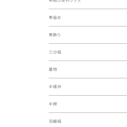
帯結び便利グッズ
半幅帯
カラー三重紐
帯留め
夏帯
京袋帯
自装用カラー三重紐
古布
帯飾り
レトロ、アンティーク
レーシーちゃん
その他
三分紐
着物
オリジナルキモノ
半襦袢
アンティーク レトロ
二部式長襦袢
半襟
羽織紐