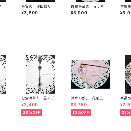
り
帯留め 疋田絞り
古布帯留め 赤い華
古布
¥3,800
¥3,900
¥3,
七宝帯飾り 黒✕ゴー
鈴かんざし 花薬玉
帯留
ルド
白✕赤
¥2,400
¥3,780
¥2,9
20%OFF
10%OFF
25%