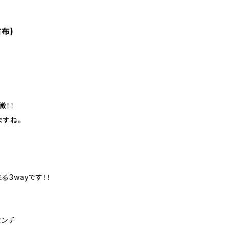
布)
徴！！
ますね。
3wayです！！
センチ