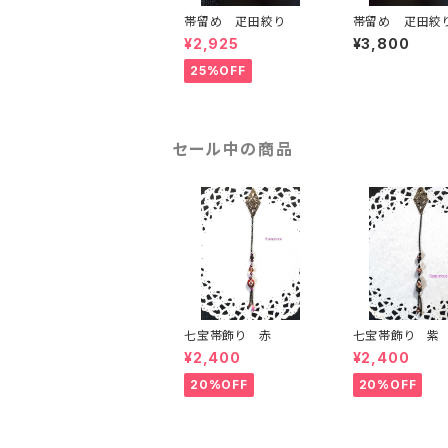
帯留め 疋田絞り
帯留め 疋田絞
¥2,925
¥3,800
25%OFF
セール中の商品
七宝帯飾り 赤
七宝帯飾り 紫
¥2,400
¥2,400
20%OFF
20%OFF