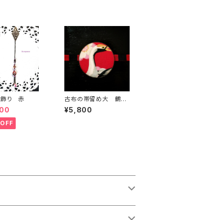
帯飾り 赤
古布の帯留め大 鶴に
梅
400
¥5,800
OFF