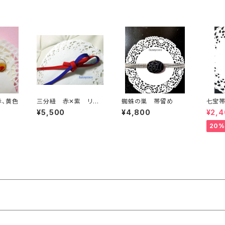
赤、黄色
三分紐 赤✕紫 リバ
蜘蛛の巣 帯留め
七宝
ーシブル
¥5,500
¥4,800
¥2,
20%