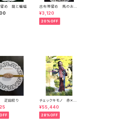
帯留め 龍と蝙蝠
古布帯留め 馬のおも
ちゃ柄
900
¥3,120
20%OFF
め 疋田絞り
チェックキモノ 赤✕紺
デニム
25
¥55,440
OFF
28%OFF