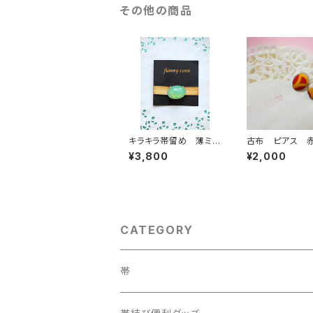
その他の商品
キラキラ帯留め 薄ミド
古布 ピアス 
リ
¥3,800
¥2,000
CATEGORY
帯
織兵児帯