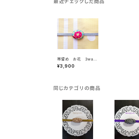
最近チェックした商品
帯留め お花 3way
(古布)
¥3,900
同じカテゴリの商品