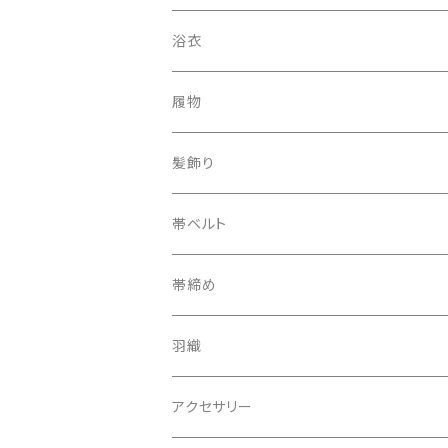
浴衣
履物
下駄
髪飾り
帯ベルト
帯締め
羽織
アクセサリー