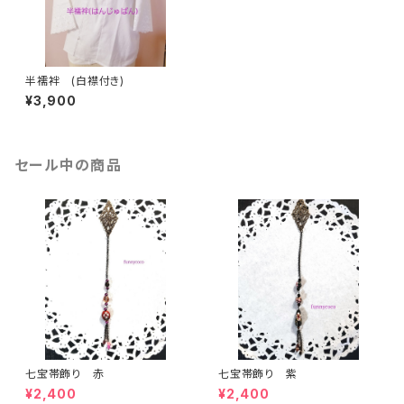
半襦袢 (白襟付き)
¥3,900
セール中の商品
七宝帯飾り 赤
七宝帯飾り 紫
¥2,400
¥2,400