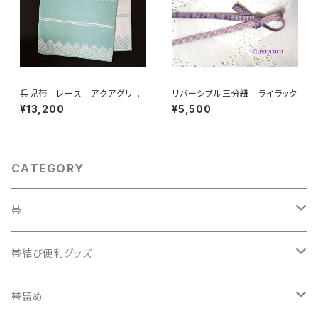
兵児帯 レース アクアグリー
リバーシブル三分紐 ライラック
ン(リバーシブル)
¥13,200
¥5,500
CATEGORY
帯
織兵児帯
帯結び便利グッズ
半幅帯
カラー三重紐
帯留め