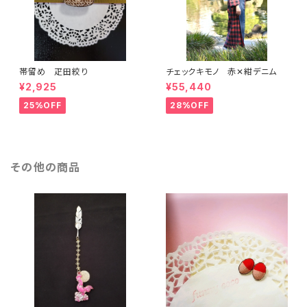
帯留め 疋田絞り
チェックキモノ 赤✕紺デニム
¥2,925
¥55,440
25%OFF
28%OFF
その他の商品