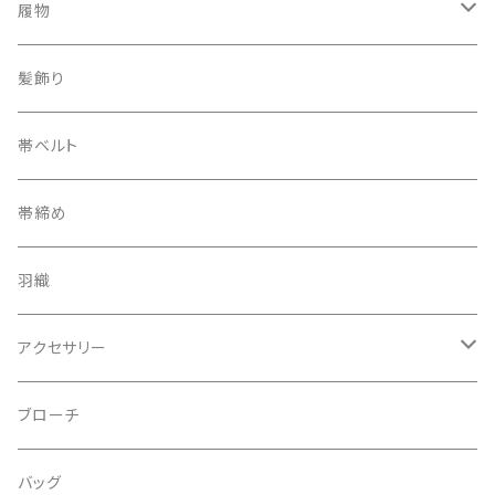
履物
下駄
髪飾り
帯ベルト
帯締め
羽織
アクセサリー
ピアス
ブローチ
指輪
バッグ