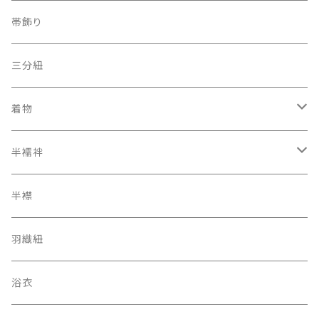
夏帯
京袋帯
自装用カラー三重紐
古布
帯飾り
レトロ、アンティーク
レーシーちゃん
その他
三分紐
着物
オリジナルキモノ
半襦袢
アンティーク レトロ
二部式長襦袢
半襟
羽織紐
浴衣