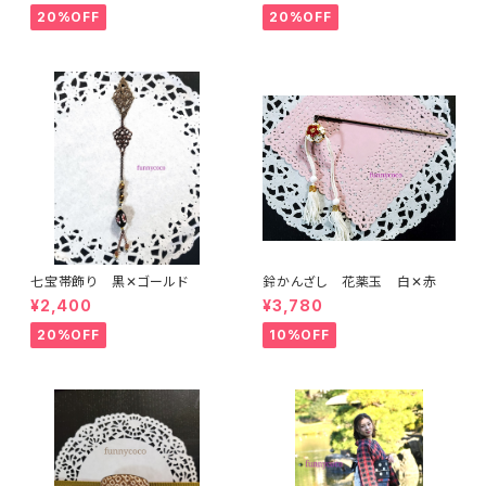
20%OFF
20%OFF
七宝帯飾り 黒✕ゴールド
鈴かんざし 花薬玉 白✕赤
¥2,400
¥3,780
20%OFF
10%OFF