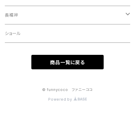
装飾品
長襦袢
二部式
ショール
商品一覧に戻る
© funnycoco ファニーココ
Powered by