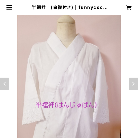
半襦袢 (白襟付き) | funnycoco
ファニーココ