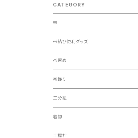
CATEGORY
帯
織兵児帯
帯結び便利グッズ
半幅帯
カラー三重紐
帯留め
夏帯
京袋帯
自装用カラー三重紐
古布
帯飾り
レトロ、アンティーク
レーシーちゃん
その他
三分紐
着物
オリジナルキモノ
半襦袢