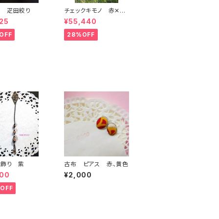
め 疋田絞り
チェックキモノ 赤✕紺
デニム
25
¥55,440
OFF
28%OFF
帯飾り 紫
古布 ピアス 赤、黄色
400
¥2,000
OFF