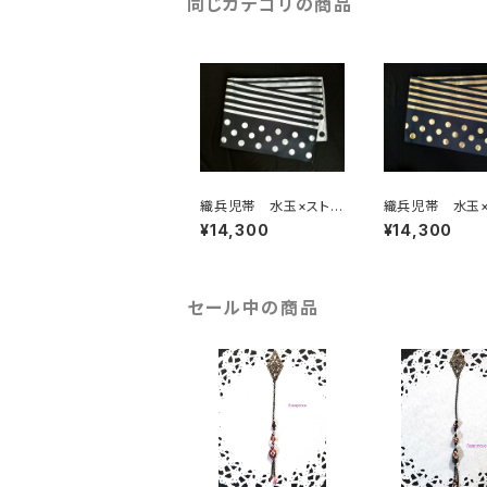
同じカテゴリの商品
織兵児帯 水玉×ストラ
織兵児帯 水玉×
イプ 黒×シルバー(リ
イプ 黒×ゴール
¥14,300
¥14,300
バーシブル)
ーシブル)
セール中の商品