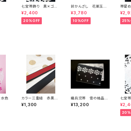
七宝帯飾り 黒✕ゴー
鈴かんざし 花薬玉
帯留
ルド
白✕赤
¥2,400
¥3,780
¥2,9
20%OFF
10%OFF
25%
✕水色
カラー三重紐 赤黒リ
織兵児帯 雪の結晶
七宝
バーシブル✕黒
黒×シルバー(リバーシ
¥1,300
¥13,200
¥2,
ブル)
20%