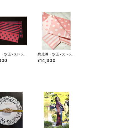
 水玉×ストライ
兵児帯 水玉×ストライ
×黒(リバーシブ
プ ソフトピンク(リバー
300
¥14,300
シブル)