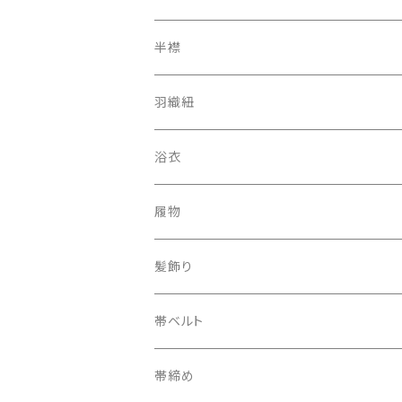
アンティーク レトロ
二部式長襦袢
半襟
羽織紐
浴衣
履物
下駄
髪飾り
帯ベルト
帯締め