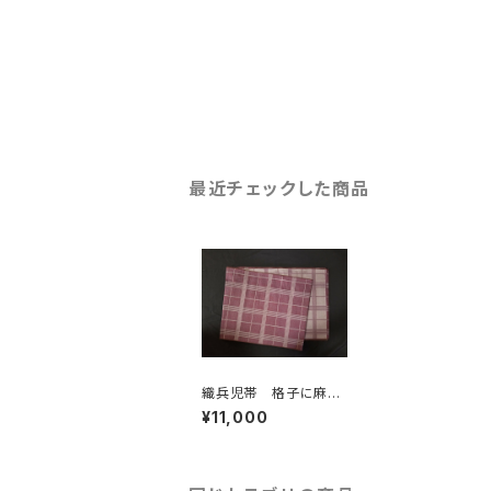
最近チェックした商品
織兵児帯 格子に麻の
葉 あずき色(リバーシ
¥11,000
ブル)