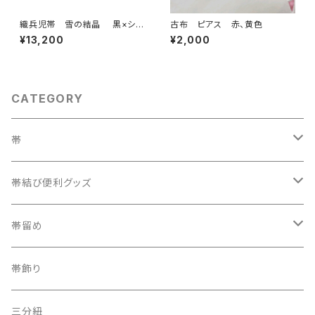
織兵児帯 雪の結晶 黒×シル
古布 ピアス 赤、黄色
バー(リバーシブル)
¥13,200
¥2,000
CATEGORY
帯
織兵児帯
帯結び便利グッズ
半幅帯
カラー三重紐
帯留め
夏帯
京袋帯
自装用カラー三重紐
古布
帯飾り
レトロ、アンティーク
レーシーちゃん
その他
三分紐