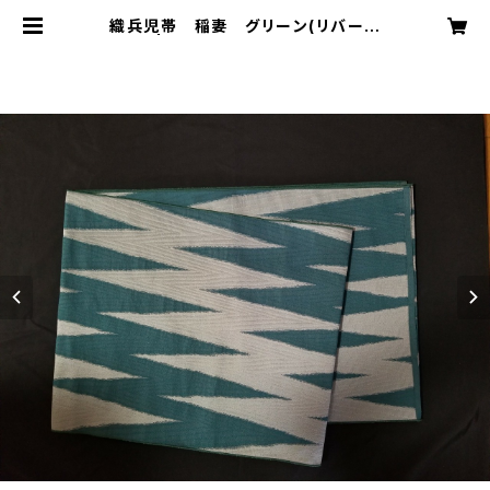
織兵児帯 稲妻 グリーン(リバーシ
ブル) | funnycoco ファニーココ