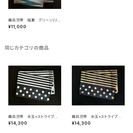
織兵児帯 稲妻 グリーン(リバ
ーシブル)
¥11,000
同じカテゴリの商品
織兵児帯 水玉×ストライプ
織兵児帯 水玉×ストライプ
黒×シルバー(リバーシブル)
黒×ゴールド(リバーシブル)
¥14,300
¥14,300