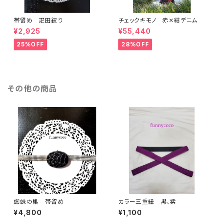
帯留め 疋田絞り
チェックキモノ 赤✕紺デニム
¥2,925
¥55,440
25%OFF
28%OFF
その他の商品
蜘蛛の巣 帯留め
カラー三重紐 黒、紫
¥4,800
¥1,100