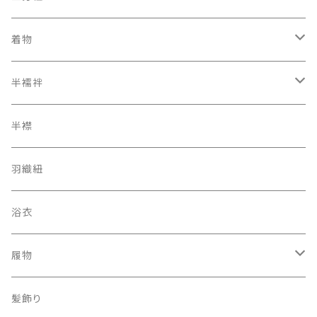
着物
オリジナルキモノ
半襦袢
アンティーク レトロ
二部式長襦袢
半襟
羽織紐
浴衣
履物
下駄
髪飾り