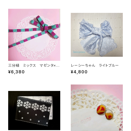
三分紐 ミックス マゼンタ×水
レーシーちゃん ライトブルー
色
¥6,380
¥4,800