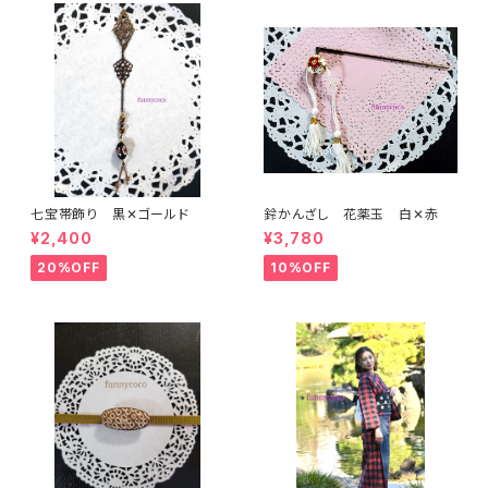
七宝帯飾り 黒✕ゴールド
鈴かんざし 花薬玉 白✕赤
¥2,400
¥3,780
20%OFF
10%OFF