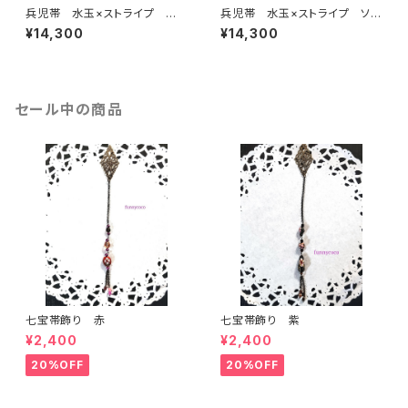
兵児帯 水玉×ストライプ 赤×
兵児帯 水玉×ストライプ ソフ
黒(リバーシブル)
トピンク(リバーシブル)
¥14,300
¥14,300
セール中の商品
七宝帯飾り 赤
七宝帯飾り 紫
¥2,400
¥2,400
20%OFF
20%OFF