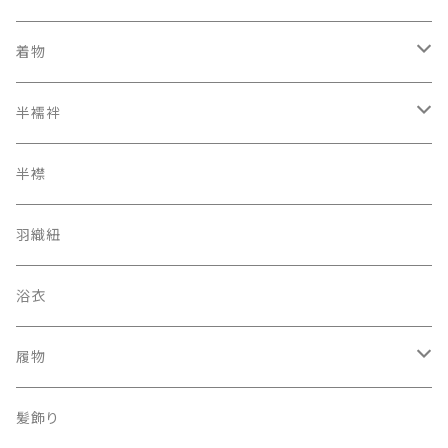
着物
オリジナルキモノ
半襦袢
アンティーク レトロ
二部式長襦袢
半襟
羽織紐
浴衣
履物
下駄
髪飾り