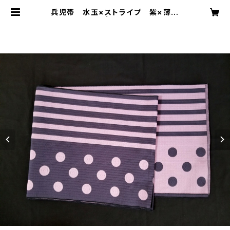
兵児帯 水玉×ストライプ 紫×薄紫
(リバーシブル) | funnycoco ファ
ニーココ