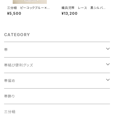
三分紐 ピーコックブルー✕ペ
織兵児帯 レース 黒シルバー
ールブルー
(リバーシブル)
¥5,500
¥13,200
CATEGORY
帯
織兵児帯
帯結び便利グッズ
半幅帯
カラー三重紐
帯留め
夏帯
京袋帯
自装用カラー三重紐
古布
帯飾り
レトロ、アンティーク
レーシーちゃん
その他
三分紐