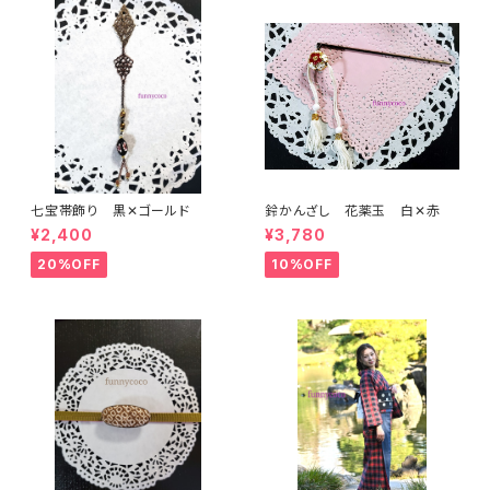
七宝帯飾り 黒✕ゴールド
鈴かんざし 花薬玉 白✕赤
¥2,400
¥3,780
20%OFF
10%OFF