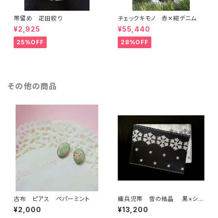
帯留め 疋田絞り
チェックキモノ 赤✕紺デニム
¥2,925
¥55,440
25%OFF
28%OFF
その他の商品
古布 ピアス ペパーミント
織兵児帯 雪の結晶 黒×シル
バー(リバーシブル)
¥2,000
¥13,200