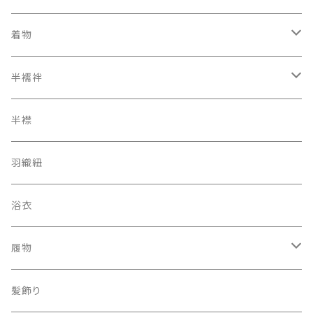
着物
オリジナルキモノ
半襦袢
アンティーク レトロ
二部式長襦袢
半襟
羽織紐
浴衣
履物
下駄
髪飾り