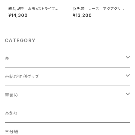
織兵児帯 水玉×ストライプ
兵児帯 レース アクアグリー
黒×シルバー(リバーシブル)
ン(リバーシブル)
¥14,300
¥13,200
CATEGORY
帯
織兵児帯
帯結び便利グッズ
半幅帯
カラー三重紐
帯留め
夏帯
京袋帯
自装用カラー三重紐
古布
帯飾り
レトロ、アンティーク
レーシーちゃん
その他
三分紐