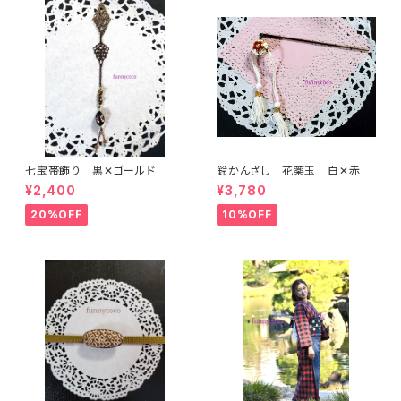
七宝帯飾り 黒✕ゴールド
鈴かんざし 花薬玉 白✕赤
¥2,400
¥3,780
20%OFF
10%OFF