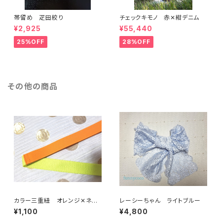
帯留め 疋田絞り
チェックキモノ 赤✕紺デニム
¥2,925
¥55,440
25%OFF
28%OFF
その他の商品
カラー三重紐 オレンジ✕ネオ
レーシーちゃん ライトブルー
ンイエロー
¥1,100
¥4,800