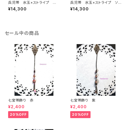
兵児帯 水玉×ストライプ 赤×
兵児帯 水玉×ストライプ ソフ
黒(リバーシブル)
トピンク(リバーシブル)
¥14,300
¥14,300
セール中の商品
七宝帯飾り 赤
七宝帯飾り 紫
¥2,400
¥2,400
20%OFF
20%OFF