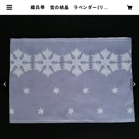
織兵帯 雪の結晶 ラベンダー(リバ
ーシブル) | funnycoco ファニー
ココ