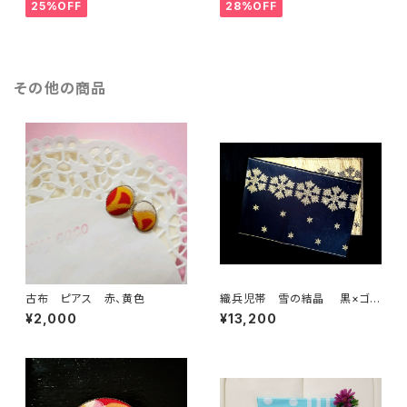
25%OFF
28%OFF
その他の商品
古布 ピアス 赤、黄色
織兵児帯 雪の結晶 黒×ゴー
ルド(リバーシブル)
¥2,000
¥13,200