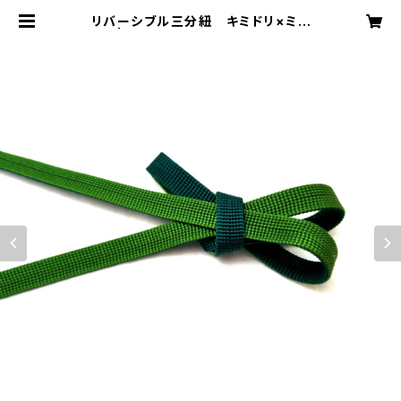
リバーシブル三分紐 キミドリ×ミド
リ | funnycoco ファニーココ