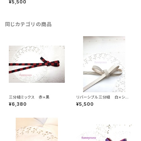
¥5,500
同じカテゴリの商品
三分紐ミックス 赤×黒
リバーシブル三分紐 白×シル
バー
¥6,380
¥5,500