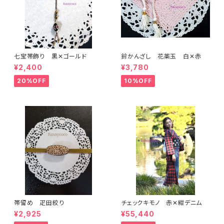
七宝帯飾り 黒✕ゴールド
鈴かんざし 花薬玉 白✕赤
¥2,400
¥3,780
20%OFF
10%OFF
帯留め 疋田絞り
チェックキモノ 赤✕紺デニム
¥2,925
¥55,440