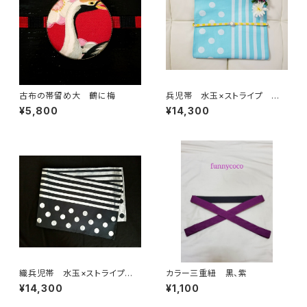
古布の帯留め大 鶴に梅
兵児帯 水玉×ストライプ 水
色×クリーム(リバーシブル)
¥5,800
¥14,300
織兵児帯 水玉×ストライプ
カラー三重紐 黒、紫
黒×シルバー(リバーシブル)
¥14,300
¥1,100