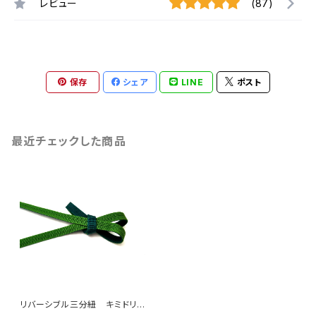
レビュー
(87)
保存
シェア
LINE
ポスト
最近チェックした商品
リバーシブル三分紐 キミドリ×
ミドリ