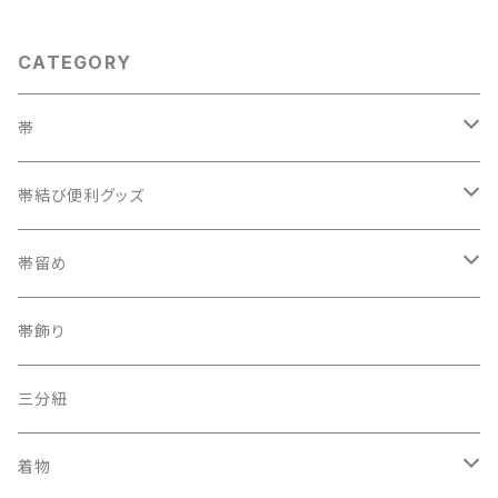
CATEGORY
帯
織兵児帯
帯結び便利グッズ
半幅帯
カラー三重紐
帯留め
夏帯
京袋帯
自装用カラー三重紐
古布
帯飾り
レトロ、アンティーク
レーシーちゃん
その他
三分紐
着物