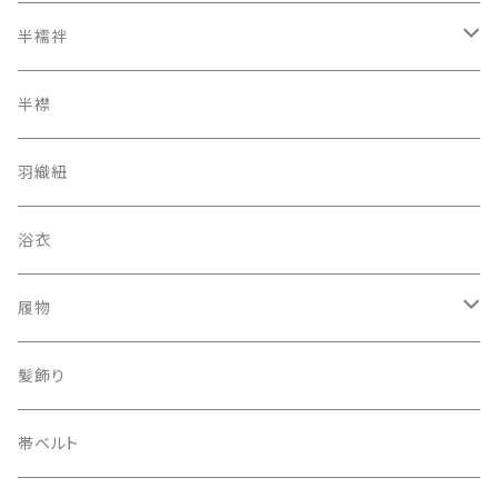
オリジナルキモノ
半襦袢
アンティーク レトロ
二部式長襦袢
半襟
羽織紐
浴衣
履物
下駄
髪飾り
帯ベルト