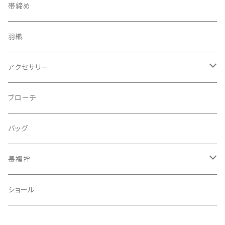
帯締め
羽織
アクセサリー
ピアス
ブローチ
指輪
バッグ
装飾品
長襦袢
二部式
ショール